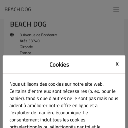
BEACH DOG
BEACH DOG
3 Avenue de Bordeaux
Arès 33740
Gironde
France
+33557054986
X
Cookies
N'hésitez pas à envoyer un message
Nous utilisons des cookies sur notre site web.
Certains d'entre eux sont nécessaires (p. ex. pour le
panier), tandis que d'autres ne le sont pas mais nous
aident à améliorer notre offre en ligne et à
l'exploiter de manière économique. Le
consentement inclut tous les cookies
préselectionnés ou sélectionnés par toi et le