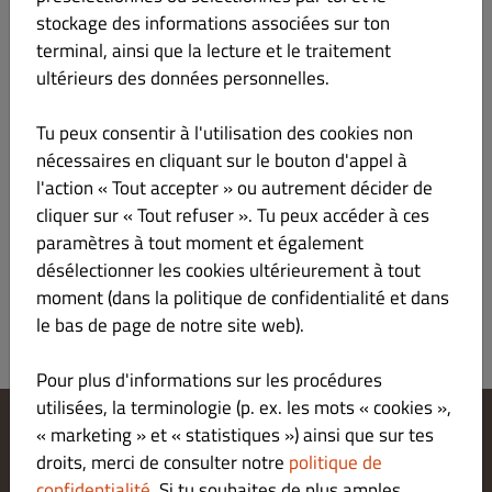
stockage des informations associées sur ton
terminal, ainsi que la lecture et le traitement
Aucun
ultérieurs des données personnelles.
Tu peux consentir à l'utilisation des cookies non
nécessaires en cliquant sur le bouton d'appel à
l'action « Tout accepter » ou autrement décider de
cliquer sur « Tout refuser ». Tu peux accéder à ces
paramètres à tout moment et également
désélectionner les cookies ultérieurement à tout
ENVOYER
moment (dans la politique de confidentialité et dans
le bas de page de notre site web).
Pour plus d'informations sur les procédures
utilisées, la terminologie (p. ex. les mots « cookies »,
« marketing » et « statistiques ») ainsi que sur tes
Modifier les paramètres relatifs aux cookies
droits, merci de consulter notre
politique de
Contactez-nous
confidentialité
. Si tu souhaites de plus amples