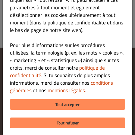
cliquer sur « Tout refuser ». Tu peux accéder à ces
Se Connecter
paramètres à tout moment et également
désélectionner les cookies ultérieurement à tout
moment (dans la politique de confidentialité et dans
le bas de page de notre site web).
Pour plus d'informations sur les procédures
utilisées, la terminologie (p. ex. les mots « cookies »,
« marketing » et « statistiques ») ainsi que sur tes
Modifier les paramètres relatifs aux cookies
droits, merci de consulter notre
politique de
Contactez-nous
confidentialité
. Si tu souhaites de plus amples
Politique De Confidentialité
informations, merci de consulter nos
conditions
Conditions Générales
générales
et nos
mentions légales
.
Legal notice
MODES DE PAIEMENT POUR LE RETRAIT SUR PLACE
Tout accepter
Tout refuser
© 2026 BEACH DOG