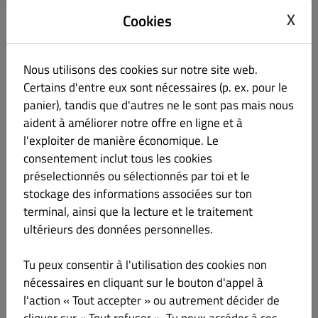
Mot de passe
X
Cookies
Nous utilisons des cookies sur notre site web.
Confirmer mot de passe
Certains d'entre eux sont nécessaires (p. ex. pour le
panier), tandis que d'autres ne le sont pas mais nous
aident à améliorer notre offre en ligne et à
Téléphone
l'exploiter de manière économique. Le
consentement inclut tous les cookies
Aucun
préselectionnés ou sélectionnés par toi et le
stockage des informations associées sur ton
Tenez-moi au courant des offres par courriel.
terminal, ainsi que la lecture et le traitement
En cliquant sur « Inscription », vous acceptez les
Conditions
ultérieurs des données personnelles.
générales
et la
Politique de confidentialité
définies par ce
site.
Tu peux consentir à l'utilisation des cookies non
nécessaires en cliquant sur le bouton d'appel à
S' enregistrer
l'action « Tout accepter » ou autrement décider de