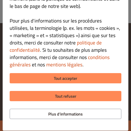
le bas de page de notre site web).
Pour plus d'informations sur les procédures
utilisées, la terminologie (p. ex. les mots « cookies »,
« marketing » et « statistiques ») ainsi que sur tes
Modifier les paramètres relatifs aux cookies
droits, merci de consulter notre
politique de
Contactez-nous
confidentialité
. Si tu souhaites de plus amples
Politique De Confidentialité
informations, merci de consulter nos
conditions
Conditions Générales
générales
et nos
mentions légales
.
Legal notice
MODES DE PAIEMENT POUR LE RETRAIT SUR PLACE
Tout accepter
Tout refuser
© 2026 BEACH DOG
Application de commande pour restaurants proposée par
Plus d'informations
DISH
Ma commande:
€ 0.00