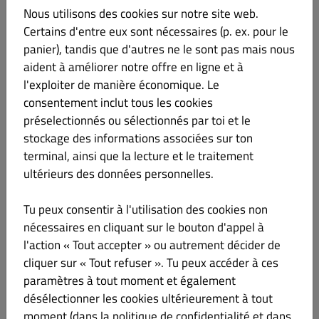
(18:30 - 21:00)
(18:45 - 21:00)
Nous utilisons des cookies sur notre site web.
Certains d'entre eux sont nécessaires (p. ex. pour le
mardi
(11:30 - 14:30)
FERMÉ
(11:30 - 14:30)
panier), tandis que d'autres ne le sont pas mais nous
(18:30 - 21:00)
(18:45 - 21:00)
aident à améliorer notre offre en ligne et à
l'exploiter de manière économique. Le
mercredi
(11:30 - 14:30)
FERMÉ
(11:30 - 14:30)
(18:30 - 21:00)
(18:45 - 21:00)
consentement inclut tous les cookies
préselectionnés ou sélectionnés par toi et le
jeudi
(11:30 - 14:30)
FERMÉ
(11:30 - 14:30)
stockage des informations associées sur ton
(18:30 - 21:00)
(18:45 - 21:00)
terminal, ainsi que la lecture et le traitement
ultérieurs des données personnelles.
vendredi
(11:30 - 14:30)
FERMÉ
(11:30 - 14:30)
(18:30 - 21:00)
(18:45 - 21:00)
Tu peux consentir à l'utilisation des cookies non
nécessaires en cliquant sur le bouton d'appel à
samedi
(11:30 - 14:30)
FERMÉ
(11:30 - 14:30)
(18:45 - 21:00)
l'action « Tout accepter » ou autrement décider de
cliquer sur « Tout refuser ». Tu peux accéder à ces
dimanche
(18:30 - 21:30)
FERMÉ
(11:30 - 14:30)
paramètres à tout moment et également
(18:45 - 21:00)
désélectionner les cookies ultérieurement à tout
moment (dans la politique de confidentialité et dans