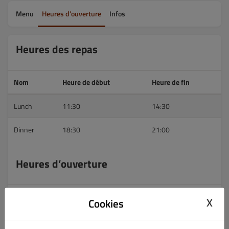
Menu
Heures d’ouverture
Infos
Heures des repas
Nom
Heure de début
Heure de fin
Lunch
11:30
14:30
Dinner
18:30
21:00
Heures d’ouverture
Ouverture
Livraison
À emporter
X
Cookies
lundi
(11:30 - 14:30)
FERMÉ
(11:30 - 14:30)