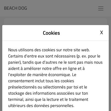
BEACH DOG
BEACH DOG
X
Cookies
3 Avenue de Bordeaux, Arès 33740, Gironde, France
Le restaurant est ouvert pour
Nous utilisons des cookies sur notre site web.
Horaires d’ouvertures:
18:30 - 21:30
Certains d'entre eux sont nécessaires (p. ex. pour le
Commandes en ligne (Retrait):
panier), tandis que d'autres ne le sont pas mais nous
11:30 - 14:30 / 18:45 - 21:00
aident à améliorer notre offre en ligne et à
l'exploiter de manière économique. Le
consentement inclut tous les cookies
Vous pouvez retirer votre commande dans notre
préselectionnés ou sélectionnés par toi et le
restaurant !
stockage des informations associées sur ton
Sélectionner l’heure de retrait
terminal, ainsi que la lecture et le traitement
ultérieurs des données personnelles.