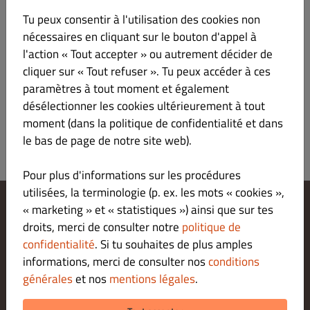
Tu peux consentir à l'utilisation des cookies non
Menu
Heures d’ouverture
Infos
nécessaires en cliquant sur le bouton d'appel à
l'action « Tout accepter » ou autrement décider de
Tout
BURGERS
TACOS
HOT DOGS
ET AUSSI...
NACHOS 
cliquer sur « Tout refuser ». Tu peux accéder à ces
paramètres à tout moment et également
Aucun élément de menu trouvé dans cette catégorie.
désélectionner les cookies ultérieurement à tout
moment (dans la politique de confidentialité et dans
le bas de page de notre site web).
Pour plus d'informations sur les procédures
utilisées, la terminologie (p. ex. les mots « cookies »,
« marketing » et « statistiques ») ainsi que sur tes
Modifier les paramètres relatifs aux cookies
droits, merci de consulter notre
politique de
Contactez-nous
confidentialité
. Si tu souhaites de plus amples
Politique De Confidentialité
informations, merci de consulter nos
conditions
Conditions Générales
générales
et nos
mentions légales
.
Legal notice
MODES DE PAIEMENT POUR LE RETRAIT SUR PLACE